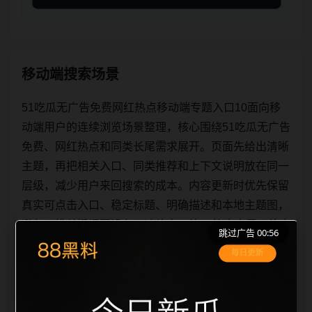
移动端搜索场景
51吃瓜无广告免费网红热点移动端专题入口10面向移
动端用户的连续浏览场景整理，核心围绕51吃瓜无广告
免费、网红热点和同类长尾需求展开。页面先给出清晰
主题，再把相关入口、同类推荐和上下文说明放在同一
层级，减少用户来回搜索的成本。内容更新时优先保留
真实可点击入口、稳定标题、明确描述和本地主题图，
避免只堆关键词而没有可读信息。第10篇内容用于补齐
跳过广告 00:56
栏目深度，同时帮助 sitemap、栏目页、首页推荐形成
更自然的内链关系。图片说明统一绑定站点主关键词、
栏目词和文章标题，让搜索引擎能够从标题、正文、图
片 alt、title 之