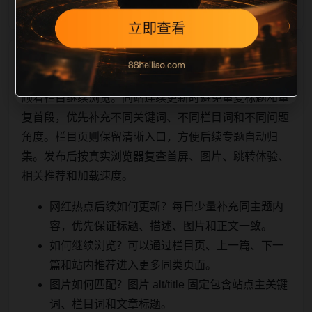
相关问题与推荐
顺着栏目继续浏览。同站连续更新时避免重复标题和重
复首段，优先补充不同关键词、不同栏目词和不同问题
角度。栏目页则保留清晰入口，方便后续专题自动归
集。发布后按真实浏览器复查首屏、图片、跳转体验、
相关推荐和加载速度。
网红热点后续如何更新？每日少量补充同主题内
容，优先保证标题、描述、图片和正文一致。
如何继续浏览？可以通过栏目页、上一篇、下一
篇和站内推荐进入更多同类页面。
图片如何匹配？图片 alt/title 固定包含站点主关键
词、栏目词和文章标题。