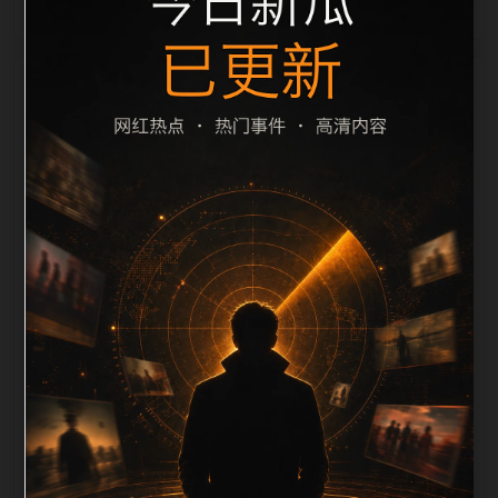
栏目内容归集
间识别一致主题。后续每日采集时，建议继续执行远程
图片本地化、坏图默认图兜底、标题去重和 description
长度过滤。如果同一主题下有多个相近页面，应通过不
同角度补充事件背景、访问场景、相关问题或专题入
口，降低站群页面之间的重复感。页面底部保留同类推
荐、上一篇下一篇和 sitemap 入口，保证重要页面点击
深度尽量控制在三次以内。正文维护时可按用户搜索路
径补充三类信息：入口是否稳定、同栏目还有哪些可继
续阅读、移动端打开时图片和摘要是否一致。每次新增
内容后同步检查标题、description、canonical、主题
图、alt、title和推荐链接，确保页面既能被搜索引擎理
解，也能让真实用户