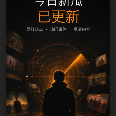
栏目内容归集
间识别一致主题。后续每日采集时，建议继续执行远程
图片本地化、坏图默认图兜底、标题去重和 description
长度过滤。如果同一主题下有多个相近页面，应通过不
同角度补充事件背景、访问场景、相关问题或专题入
口，降低站群页面之间的重复感。页面底部保留同类推
荐、上一篇下一篇和 sitemap 入口，保证重要页面点击
深度尽量控制在三次以内。正文维护时可按用户搜索路
径补充三类信息：入口是否稳定、同栏目还有哪些可继
续阅读、移动端打开时图片和摘要是否一致。每次新增
内容后同步检查标题、description、canonical、主题
图、alt、title和推荐链接，确保页面既能被搜索引擎理
解，也能让真实用户