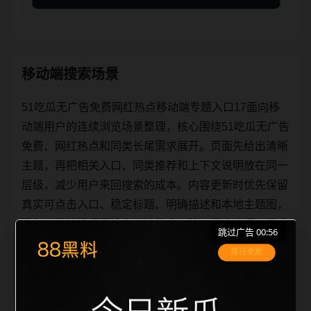
移动端搜索场景
51吃瓜无广告免费网红热点移动端专题入口17面向移
动端用户的连续浏览场景整理，核心围绕51吃瓜无广告
免费、网红热点和同类长尾需求展开。页面先给出清晰
主题，再把相关入口、同类推荐和上下文说明放在同一
层级，减少用户来回搜索的成本。内容更新时优先保留
真实可点击入口、稳定标题、明确描述和本地主题图，
避免只堆关键词而没有可读信息。第17篇内容用于补齐
跳过广告 00:56
栏目深度，同时帮助 sitemap、栏目页、首页推荐形成
更自然的内链关系。图片说明统一绑定站点主关键词、
栏目词和文章标题，让搜索引擎能够从标题、正文、图
片 alt、title 之