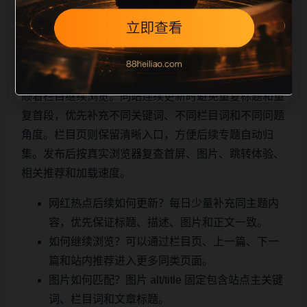
相关问题与推荐
顺着栏目继续浏览。同站连续更新时避免重复标题和重
复首段，优先补充不同关键词、不同栏目词和不同问题
角度。栏目页则保留清晰入口，方便后续专题自动归
集。发布后按真实浏览器复查首屏、图片、跳转体验、
相关推荐和加载速度。
网红热点后续如何更新？每日少量补充同主题内
容，优先保证标题、描述、图片和正文一致。
如何继续浏览？可以通过栏目页、上一篇、下一
篇和站内推荐进入更多同类页面。
图片如何匹配？图片 alt/title 固定包含站点主关键
词、栏目词和文章标题。