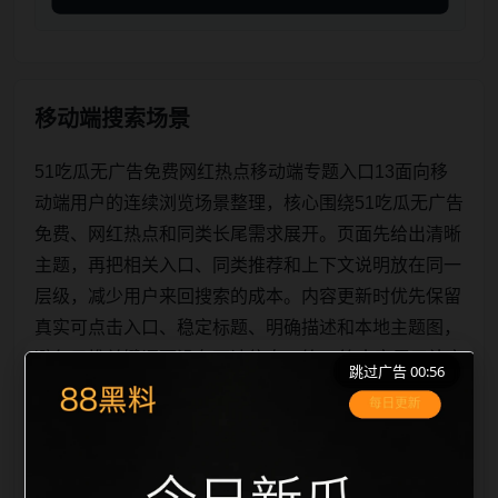
移动端搜索场景
51吃瓜无广告免费网红热点移动端专题入口13面向移
动端用户的连续浏览场景整理，核心围绕51吃瓜无广告
免费、网红热点和同类长尾需求展开。页面先给出清晰
主题，再把相关入口、同类推荐和上下文说明放在同一
层级，减少用户来回搜索的成本。内容更新时优先保留
真实可点击入口、稳定标题、明确描述和本地主题图，
避免只堆关键词而没有可读信息。第13篇内容用于补齐
跳过广告 00:56
栏目深度，同时帮助 sitemap、栏目页、首页推荐形成
更自然的内链关系。图片说明统一绑定站点主关键词、
栏目词和文章标题，让搜索引擎能够从标题、正文、图
片 alt、title 之