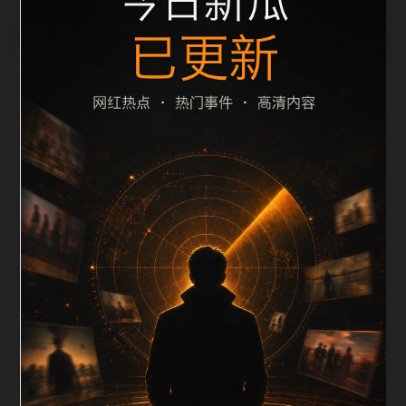
栏目内容归集
间识别一致主题。后续每日采集时，建议继续执行远程
图片本地化、坏图默认图兜底、标题去重和 description
长度过滤。如果同一主题下有多个相近页面，应通过不
同角度补充事件背景、访问场景、相关问题或专题入
口，降低站群页面之间的重复感。页面底部保留同类推
荐、上一篇下一篇和 sitemap 入口，保证重要页面点击
深度尽量控制在三次以内。正文维护时可按用户搜索路
径补充三类信息：入口是否稳定、同栏目还有哪些可继
续阅读、移动端打开时图片和摘要是否一致。每次新增
内容后同步检查标题、description、canonical、主题
图、alt、title和推荐链接，确保页面既能被搜索引擎理
解，也能让真实用户