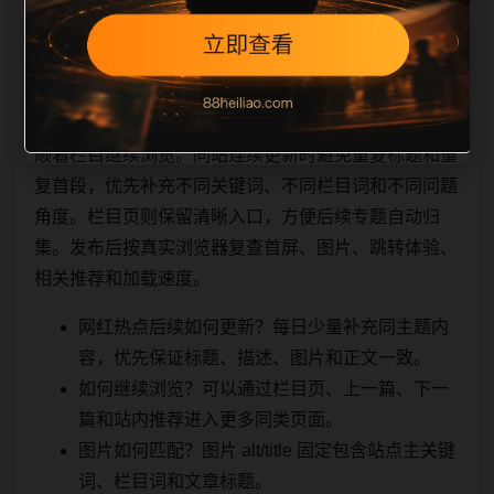
相关问题与推荐
顺着栏目继续浏览。同站连续更新时避免重复标题和重
复首段，优先补充不同关键词、不同栏目词和不同问题
角度。栏目页则保留清晰入口，方便后续专题自动归
集。发布后按真实浏览器复查首屏、图片、跳转体验、
相关推荐和加载速度。
网红热点后续如何更新？每日少量补充同主题内
容，优先保证标题、描述、图片和正文一致。
如何继续浏览？可以通过栏目页、上一篇、下一
篇和站内推荐进入更多同类页面。
图片如何匹配？图片 alt/title 固定包含站点主关键
词、栏目词和文章标题。