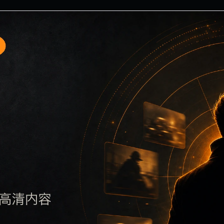
口5围绕51吃瓜无广告免费与实时热榜展开，页面按照移动端浏
题，再通过栏目入口查看同类内容，最后通过上一篇、下一篇和
站点同步发布完全相同的标题。图片说明、文件名、alt 和 tit
将继续执行远程图片本地化、坏图默认图兜底、标题重复过滤和 d