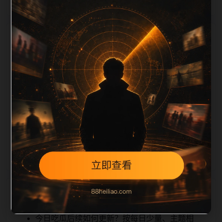
栏目内容归集
tion 长度检查。栏目内容按每日少量新增的方式持续扩
展，每篇保留相关问题、站内推荐和清晰的层级路径，
减少用户反复返回搜索页。第7篇作为本栏目的初始建
设内容，主要用于补齐栏目深度、稳定内链结构，并为
后续专题聚合提供可点击入口。如果后续发现页面缺
图、标题过短、描述为空或正文不足，将进入每日
SEO 检查清单自动修正。
相关问题
今日吃瓜后续如何更新？按每日少量、主题相