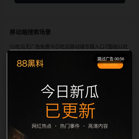
移动端搜索场景
51吃瓜无广告免费今日吃瓜移动端专题入口7围绕51吃
瓜无广告免费与今日吃瓜展开，页面按照移动端浏览习
跳过广告 00:56
惯整理标题、描述、图片和站内推荐。用户进入页面
后，可以先通过摘要了解主题，再通过栏目入口查看同
类内容，最后通过上一篇、下一篇和热门推荐继续浏
览。本页强调内容归集和主题一致性，避免无关关键词
堆砌，也避免多个站点同步发布完全相同的标题。图片
说明、文件名、alt 和 title 均围绕主关键词、栏目词和
文章标题生成，便于搜索引擎理解页面主题。后续采集
时将继续执行远程图片本地化、坏图默认图兜底、标题
重复过滤和 descrip