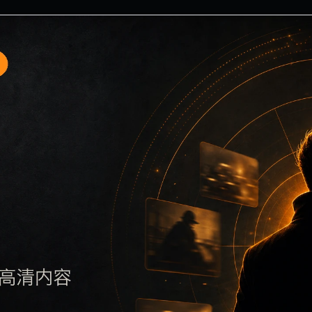
口5围绕51吃瓜无广告免费与今日吃瓜展开，页面按照移动端浏
题，再通过栏目入口查看同类内容，最后通过上一篇、下一篇和
站点同步发布完全相同的标题。图片说明、文件名、alt 和 tit
将继续执行远程图片本地化、坏图默认图兜底、标题重复过滤和 d