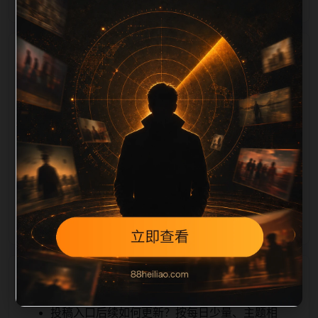
栏目内容归集
tion 长度检查。栏目内容按每日少量新增的方式持续扩
展，每篇保留相关问题、站内推荐和清晰的层级路径，
减少用户反复返回搜索页。第42篇作为本栏目的初始建
设内容，主要用于补齐栏目深度、稳定内链结构，并为
后续专题聚合提供可点击入口。如果后续发现页面缺
图、标题过短、描述为空或正文不足，将进入每日
SEO 检查清单自动修正。
相关问题
投稿入口后续如何更新？按每日少量、主题相