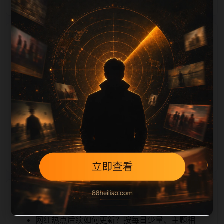
栏目内容归集
tion 长度检查。栏目内容按每日少量新增的方式持续扩
展，每篇保留相关问题、站内推荐和清晰的层级路径，
减少用户反复返回搜索页。第27篇作为本栏目的初始建
设内容，主要用于补齐栏目深度、稳定内链结构，并为
后续专题聚合提供可点击入口。如果后续发现页面缺
图、标题过短、描述为空或正文不足，将进入每日
SEO 检查清单自动修正。
相关问题
网红热点后续如何更新？按每日少量、主题相