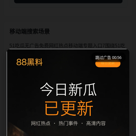
移动端搜索场景
51吃瓜无广告免费网红热点移动端专题入口7围绕51吃
瓜无广告免费与网红热点展开，页面按照移动端浏览习
跳过广告 00:56
惯整理标题、描述、图片和站内推荐。用户进入页面
后，可以先通过摘要了解主题，再通过栏目入口查看同
类内容，最后通过上一篇、下一篇和热门推荐继续浏
览。本页强调内容归集和主题一致性，避免无关关键词
堆砌，也避免多个站点同步发布完全相同的标题。图片
说明、文件名、alt 和 title 均围绕主关键词、栏目词和
文章标题生成，便于搜索引擎理解页面主题。后续采集
时将继续执行远程图片本地化、坏图默认图兜底、标题
重复过滤和 descrip