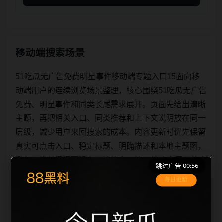
移动端搜索场景
51吃瓜无广告免费明星事件移动端专题入口15面向移
动端用户的连续浏览场景整理，核心围绕51吃瓜无广告
免费、明星事件和同类长尾需求展开。页面先给出清晰
主题，再把相关入口、同类推荐和上下文说明放在同一
层级，减少用户来回搜索的成本。内容更新时优先保留
真实可点击入口、稳定标题、明确描述和本地主题图，
避免只堆关键词而没有可读信息。第15篇内容用于补齐
跳过广告 00:56
栏目深度，同时帮助 sitemap、栏目页、首页推荐形成
更自然的内链关系。图片说明统一绑定站点主关键词、
栏目词和文章标题，让搜索引擎能够从标题、正文、图
片 alt、title 之