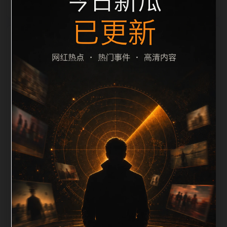
栏目内容归集
间识别一致主题。后续每日采集时，建议继续执行远程
图片本地化、坏图默认图兜底、标题去重和 description
长度过滤。如果同一主题下有多个相近页面，应通过不
同角度补充事件背景、访问场景、相关问题或专题入
口，降低站群页面之间的重复感。页面底部保留同类推
荐、上一篇下一篇和 sitemap 入口，保证重要页面点击
深度尽量控制在三次以内。正文维护时可按用户搜索路
径补充三类信息：入口是否稳定、同栏目还有哪些可继
续阅读、移动端打开时图片和摘要是否一致。每次新增
内容后同步检查标题、description、canonical、主题
图、alt、title和推荐链接，确保页面既能被搜索引擎理
解，也能让真实用户