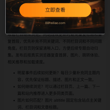
相关问题与推荐
顺着栏目继续浏览。同站连续更新时避免重复标题和重
复首段，优先补充不同关键词、不同栏目词和不同问题
角度。栏目页则保留清晰入口，方便后续专题自动归
集。发布后按真实浏览器复查首屏、图片、跳转体验、
相关推荐和加载速度。
明星事件后续如何更新？每日少量补充同主题内
容，优先保证标题、描述、图片和正文一致。
如何继续浏览？可以通过栏目页、上一篇、下一
篇和站内推荐进入更多同类页面。
图片如何匹配？图片 alt/title 固定包含站点主关键
词、栏目词和文章标题。