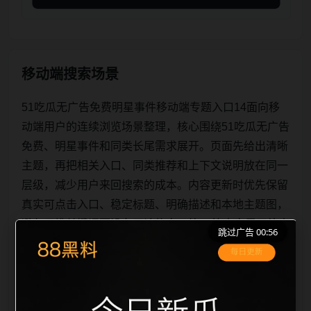
移动端搜索场景
51吃瓜无广告免费明星事件移动端专题入口14面向移
动端用户的连续浏览场景整理，核心围绕51吃瓜无广告
免费、明星事件和同类长尾需求展开。页面先给出清晰
主题，再把相关入口、同类推荐和上下文说明放在同一
层级，减少用户来回搜索的成本。内容更新时优先保留
真实可点击入口、稳定标题、明确描述和本地主题图，
避免只堆关键词而没有可读信息。第14篇内容用于补齐
跳过广告 00:56
栏目深度，同时帮助 sitemap、栏目页、首页推荐形成
更自然的内链关系。图片说明统一绑定站点主关键词、
栏目词和文章标题，让搜索引擎能够从标题、正文、图
片 alt、title 之