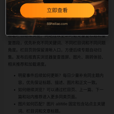
相关问题与推荐
顺着栏目继续浏览。同站连续更新时避免重复标题和重
复首段，优先补充不同关键词、不同栏目词和不同问题
角度。栏目页则保留清晰入口，方便后续专题自动归
集。发布后按真实浏览器复查首屏、图片、跳转体验、
相关推荐和加载速度。
明星事件后续如何更新？每日少量补充同主题内
容，优先保证标题、描述、图片和正文一致。
如何继续浏览？可以通过栏目页、上一篇、下一
篇和站内推荐进入更多同类页面。
图片如何匹配？图片 alt/title 固定包含站点主关键
词、栏目词和文章标题。