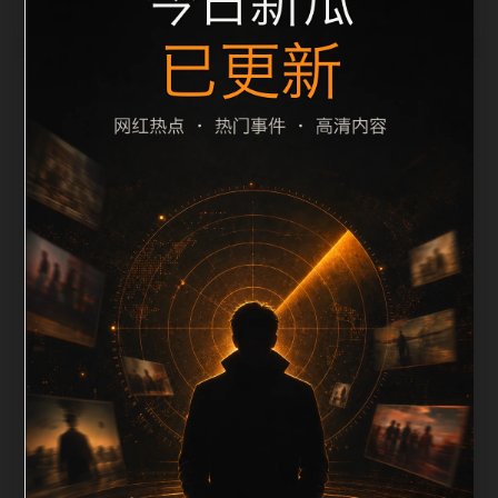
栏目内容归集
间识别一致主题。后续每日采集时，建议继续执行远程
图片本地化、坏图默认图兜底、标题去重和 description
长度过滤。如果同一主题下有多个相近页面，应通过不
同角度补充事件背景、访问场景、相关问题或专题入
口，降低站群页面之间的重复感。页面底部保留同类推
荐、上一篇下一篇和 sitemap 入口，保证重要页面点击
深度尽量控制在三次以内。正文维护时可按用户搜索路
径补充三类信息：入口是否稳定、同栏目还有哪些可继
续阅读、移动端打开时图片和摘要是否一致。每次新增
内容后同步检查标题、description、canonical、主题
图、alt、title和推荐链接，确保页面既能被搜索引擎理
解，也能让真实用户