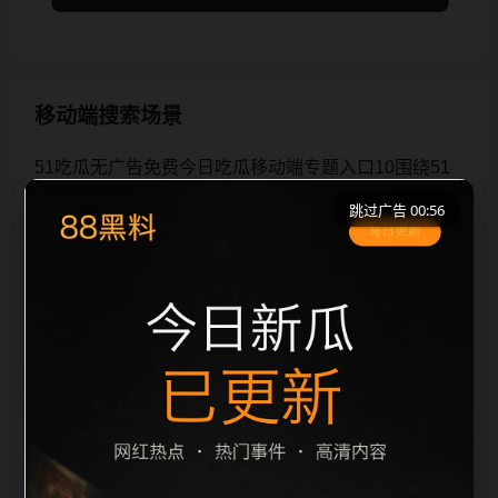
移动端搜索场景
51吃瓜无广告免费今日吃瓜移动端专题入口10围绕51
吃瓜无广告免费与今日吃瓜展开，页面按照移动端浏览
跳过广告 00:56
习惯整理标题、描述、图片和站内推荐。用户进入页面
后，可以先通过摘要了解主题，再通过栏目入口查看同
类内容，最后通过上一篇、下一篇和热门推荐继续浏
览。本页强调内容归集和主题一致性，避免无关关键词
堆砌，也避免多个站点同步发布完全相同的标题。图片
说明、文件名、alt 和 title 均围绕主关键词、栏目词和
文章标题生成，便于搜索引擎理解页面主题。后续采集
时将继续执行远程图片本地化、坏图默认图兜底、标题
重复过滤和 descri