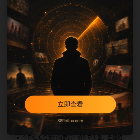
栏目内容归集
ption 长度检查。栏目内容按每日少量新增的方式持续
扩展，每篇保留相关问题、站内推荐和清晰的层级路
径，减少用户反复返回搜索页。第10篇作为本栏目的初
始建设内容，主要用于补齐栏目深度、稳定内链结构，
并为后续专题聚合提供可点击入口。如果后续发现页面
缺图、标题过短、描述为空或正文不足，将进入每日
SEO 检查清单自动修正。
相关问题
今日吃瓜后续如何更新？按每日少量、主题相