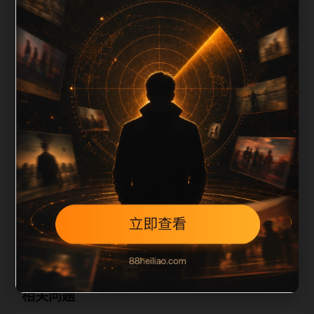
栏目内容归集
，图片文件名和 alt/title 也跟随主关键词、栏目词和文
章标题生成。如果采集内容缺少图片，将使用同主题默
认图兜底；如果标题过短、描述为空、正文摘要不足或
关键词连续重复，则不进入发布队列。本页还加入常见
问题和站内推荐，帮助用户从一个入口跳转到同类页
面、专题合集和热榜内容，提升停留时间和页面可抓取
性。第4条内容作为初始建设页，重点承担栏目深度补
齐、内链结构完善和后续采集归类的承接作用。
相关问题