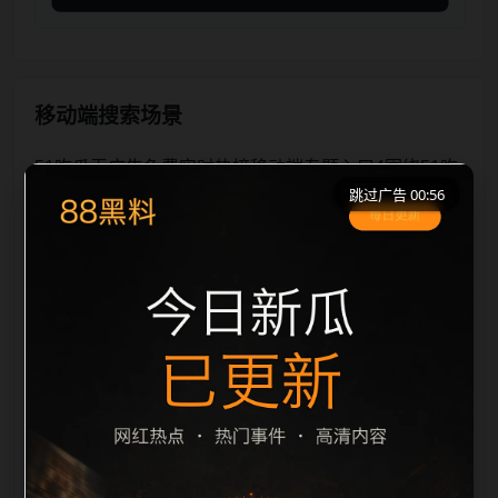
移动端搜索场景
51吃瓜无广告免费实时热榜移动端专题入口4围绕51吃
跳过广告 00:56
瓜无广告免费和实时热榜展开，适合移动端用户在短时
间内理解页面主题、入口路径和延伸阅读方向。本站在
整理内容时优先保持标题、摘要、栏目和图片说明一
致，减少无关词堆砌，避免同一批页面出现高度重复。
从搜索体验看，用户通常先看标题是否明确，再看摘要
是否说明更新范围，随后通过栏目入口继续浏览同类内
容。因此本页保留面包屑、同类推荐、热门推荐、上一
篇下一篇和 sitemap 入口，让重要页面点击深度控制在
三次以内。后续更新会围绕实时热榜持续补充新内容，
每次新增保持少量、稳定、相关