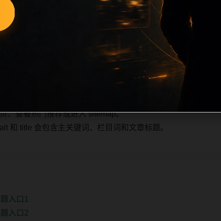
随主关键词、栏目词和文章标题生成。如果采集内容缺少图片，将使用同
入发布队列。本页还加入常见问题和站内推荐，帮助用户从一个
条内容作为初始建设页，重点承担栏目深度补齐、内链结构完善
少量补充，优先保持标题、图片和摘要一致。
查看热门推荐或进入 sitemap。
 和 title 会包含主关键词、栏目词和文章标题。
题入口1
题入口2