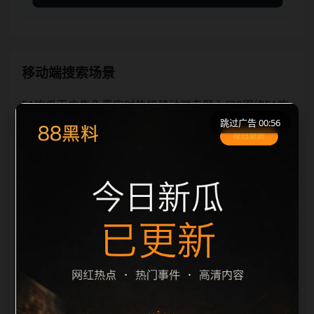
移动端搜索场景
51吃瓜无广告免费实时热榜移动端专题入口2围绕51吃
跳过广告 00:56
瓜无广告免费和实时热榜展开，适合移动端用户在短时
间内理解页面主题、入口路径和延伸阅读方向。本站在
整理内容时优先保持标题、摘要、栏目和图片说明一
致，减少无关词堆砌，避免同一批页面出现高度重复。
从搜索体验看，用户通常先看标题是否明确，再看摘要
是否说明更新范围，随后通过栏目入口继续浏览同类内
容。因此本页保留面包屑、同类推荐、热门推荐、上一
篇下一篇和 sitemap 入口，让重要页面点击深度控制在
三次以内。后续更新会围绕实时热榜持续补充新内容，
每次新增保持少量、稳定、相关