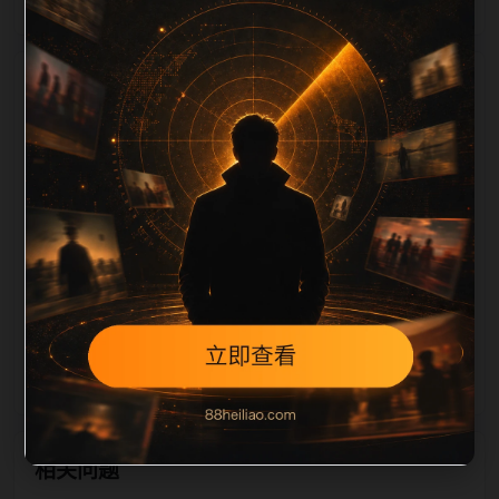
栏目内容归集
，图片文件名和 alt/title 也跟随主关键词、栏目词和文
章标题生成。如果采集内容缺少图片，将使用同主题默
认图兜底；如果标题过短、描述为空、正文摘要不足或
关键词连续重复，则不进入发布队列。本页还加入常见
问题和站内推荐，帮助用户从一个入口跳转到同类页
面、专题合集和热榜内容，提升停留时间和页面可抓取
性。第2条内容作为初始建设页，重点承担栏目深度补
齐、内链结构完善和后续采集归类的承接作用。
相关问题