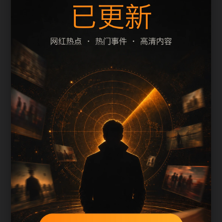
摘要和栏目是否一致。本页围绕网红热点整理阅读
入口，减少用户在手机端反复返回搜索结果的次
数。
页面保留清晰的栏目路径、站内推荐和 sitemap 入
口，方便继续浏览同主题内容。
内容归集说明
51吃瓜无广告免费会按栏目持续补充新内容，标
题、description、正文摘要和图片说明保持同一主
题，避免无关词堆砌。
后续采集或 AI 生成内容时，每篇应不少于 650 字，
并配套主题图、alt/title 和同类推荐。