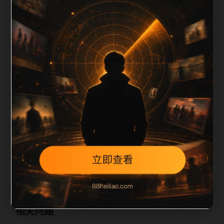
栏目内容归集
，图片文件名和 alt/title 也跟随主关键词、栏目词和文
章标题生成。如果采集内容缺少图片，将使用同主题默
认图兜底；如果标题过短、描述为空、正文摘要不足或
关键词连续重复，则不进入发布队列。本页还加入常见
问题和站内推荐，帮助用户从一个入口跳转到同类页
面、专题合集和热榜内容，提升停留时间和页面可抓取
性。第4条内容作为初始建设页，重点承担栏目深度补
齐、内链结构完善和后续采集归类的承接作用。
相关问题