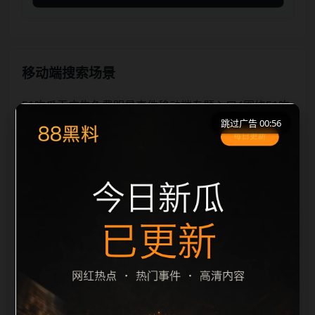
移动端搜索场景
51吃瓜无广告免费明星事件移动端专题入口4围绕51吃
跳过广告 00:56
瓜无广告免费和明星事件展开，适合移动端用户在短时
间内理解页面主题、入口路径和延伸阅读方向。本站在
整理内容时优先保持标题、摘要、栏目和图片说明一
致，减少无关词堆砌，避免同一批页面出现高度重复。
从搜索体验看，用户通常先看标题是否明确，再看摘要
是否说明更新范围，随后通过栏目入口继续浏览同类内
容。因此本页保留面包屑、同类推荐、热门推荐、上一
篇下一篇和 sitemap 入口，让重要页面点击深度控制在
三次以内。后续更新会围绕明星事件持续补充新内容，
每次新增保持少量、稳定、相关