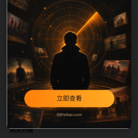
栏目内容归集
，图片文件名和 alt/title 也跟随主关键词、栏目词和文
章标题生成。如果采集内容缺少图片，将使用同主题默
认图兜底；如果标题过短、描述为空、正文摘要不足或
关键词连续重复，则不进入发布队列。本页还加入常见
问题和站内推荐，帮助用户从一个入口跳转到同类页
面、专题合集和热榜内容，提升停留时间和页面可抓取
性。第4条内容作为初始建设页，重点承担栏目深度补
齐、内链结构完善和后续采集归类的承接作用。
相关问题