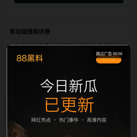
移动端搜索场景
51吃瓜无广告免费今日吃瓜移动端专题入口4围绕51吃
跳过广告 00:56
瓜无广告免费和今日吃瓜展开，适合移动端用户在短时
间内理解页面主题、入口路径和延伸阅读方向。本站在
整理内容时优先保持标题、摘要、栏目和图片说明一
致，减少无关词堆砌，避免同一批页面出现高度重复。
从搜索体验看，用户通常先看标题是否明确，再看摘要
是否说明更新范围，随后通过栏目入口继续浏览同类内
容。因此本页保留面包屑、同类推荐、热门推荐、上一
篇下一篇和 sitemap 入口，让重要页面点击深度控制在
三次以内。后续更新会围绕今日吃瓜持续补充新内容，
每次新增保持少量、稳定、相关